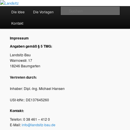
Zum
Historische Architektur – Hochwertige Ausstattung – Modernste Haustechnik
primären
Hauptmenü
Such
Die Idee
Die Vorlagen
Das Angebot
Die Häuser
Inhalt
springen
Landsitz
Kontakt
Impressum
Angaben gemäß § 5 TMG:
Landsitz-Bau
Warnowstr. 17
18246 Baumgarten
Vertreten durch:
Inhaber: Dipl.-Ing. Michael Hansen
USt-IdNr.: DE137645260
Kontakt:
Telefon: 0 38 461 – 412 0
E-Mail:
info@landsitz-bau.de