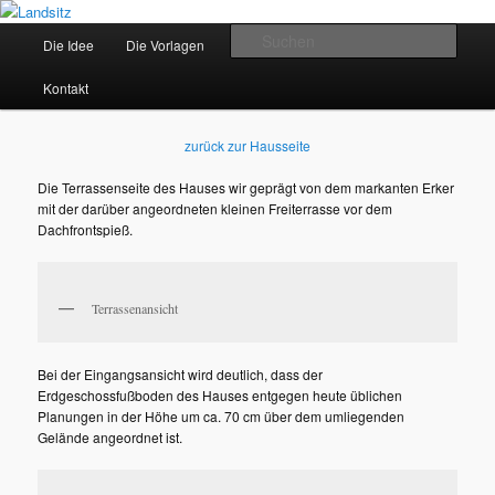
Zum
Historische Architektur – Hochwertige Ausstattung – Modernste Haustechnik
primären
Hauptmenü
Such
Die Häuser
Die Idee
Die Vorlagen
Das Angebot
Inhalt
springen
Landsitz
Kontakt
zurück zur Hausseite
Die Terrassenseite des Hauses wir geprägt von dem markanten Erker
mit der darüber angeordneten kleinen Freiterrasse vor dem
Dachfrontspieß.
Terrassenansicht
Bei der Eingangsansicht wird deutlich, dass der
Erdgeschossfußboden des Hauses entgegen heute üblichen
Planungen in der Höhe um ca. 70 cm über dem umliegenden
Gelände angeordnet ist.